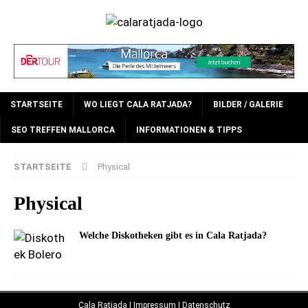
STARTSEITE
WO LIEGT CALA RATJADA?
BILDER / GALERIE
SEO TREFFEN MALLORCA
INFORMATIONEN & TIPPS
STARTSEITE
Physical
Physical
Welche Diskotheken gibt es in Cala Ratjada?
Cala Ratjada
|
Impressum | Datenschutz